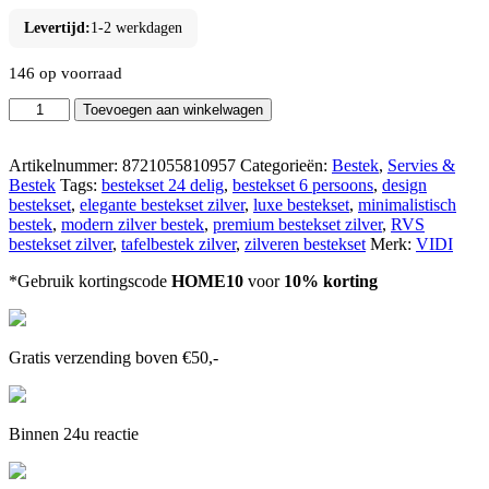
Levertijd:
1-2 werkdagen
146 op voorraad
VIDI
Toevoegen aan winkelwagen
Ferro
-
Zilveren
Artikelnummer:
8721055810957
Categorieën:
Bestek
,
Servies &
Bestekset
Bestek
Tags:
bestekset 24 delig
,
bestekset 6 persoons
,
design
24-
bestekset
,
elegante bestekset zilver
,
luxe bestekset
,
minimalistisch
delig
bestek
,
modern zilver bestek
,
premium bestekset zilver
,
RVS
-
bestekset zilver
,
tafelbestek zilver
,
zilveren bestekset
Merk:
VIDI
Luxe
*Gebruik kortingscode
HOME10
voor
10% korting
6-
Persoons
RVS
Bestek
Gratis verzending boven €50,-
aantal
Binnen 24u reactie