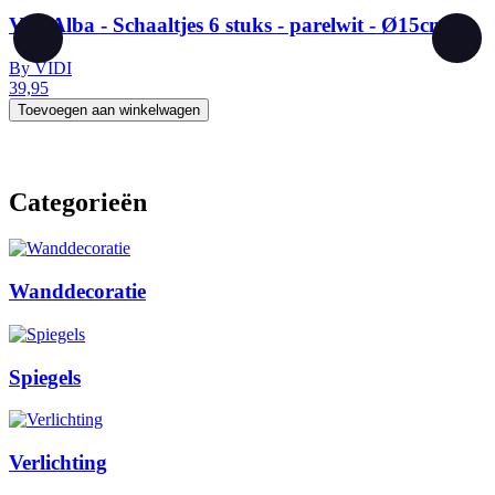
Vidi Alba - Schaaltjes 6 stuks - parelwit - Ø15cm
By
VIDI
39,95
Toevoegen aan winkelwagen
3
Categorieën
Wanddecoratie
Spiegels
Verlichting