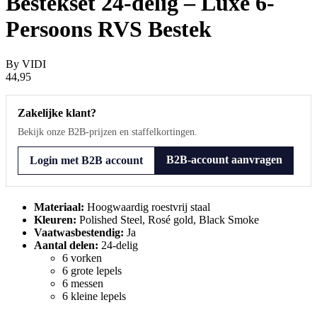
Bestekset 24-delig – Luxe 6-
Persoons RVS Bestek
By
VIDI
44,95
Zakelijke klant?
Bekijk onze B2B-prijzen en staffelkortingen.
B2B-account aanvragen
Login met B2B account
Materiaal:
Hoogwaardig roestvrij staal
Kleuren:
Polished Steel, Rosé gold, Black Smoke
Vaatwasbestendig:
Ja
Aantal delen:
24-delig
6 vorken
6 grote lepels
6 messen
6 kleine lepels