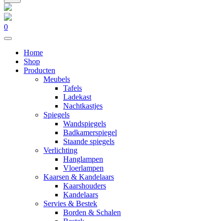
0
Home
Shop
Producten
Meubels
Tafels
Ladekast
Nachtkastjes
Spiegels
Wandspiegels
Badkamerspiegel
Staande spiegels
Verlichting
Hanglampen
Vloerlampen
Kaarsen & Kandelaars
Kaarshouders
Kandelaars
Servies & Bestek
Borden & Schalen