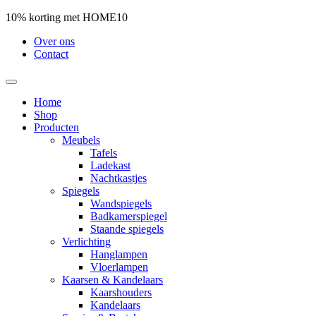
10% korting met HOME10
Over ons
Contact
Home
Shop
Producten
Meubels
Tafels
Ladekast
Nachtkastjes
Spiegels
Wandspiegels
Badkamerspiegel
Staande spiegels
Verlichting
Hanglampen
Vloerlampen
Kaarsen & Kandelaars
Kaarshouders
Kandelaars