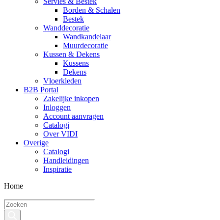
Servies & Bestek
Borden & Schalen
Bestek
Wanddecoratie
Wandkandelaar
Muurdecoratie
Kussen & Dekens
Kussens
Dekens
Vloerkleden
B2B Portal
Zakelijke inkopen
Inloggen
Account aanvragen
Catalogi
Over VIDI
Overige
Catalogi
Handleidingen
Inspiratie
Home
Producten
zoeken