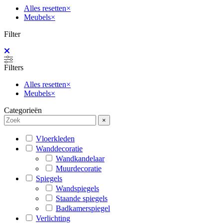
Alles resetten
×
Meubels
×
Filter
Filters
Alles resetten
×
Meubels
×
Categorieën
×
Vloerkleden
Wanddecoratie
Wandkandelaar
Muurdecoratie
Spiegels
Wandspiegels
Staande spiegels
Badkamerspiegel
Verlichting