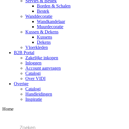
Servies & Bestek
Borden & Schalen
Bestek
Wanddecoratie
Wandkandelaar
Muurdecoratie
Kussen & Dekens
Kussens
Dekens
Vloerkleden
B2B Portal
Zakelijke inkopen
Inloggen
Account aanvragen
Catalogi
Over VIDI
Overige
Catalogi
Handleidingen
Inspiratie
Home
Producten
zoeken