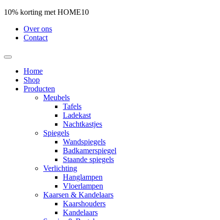
10% korting met HOME10
Over ons
Contact
Home
Shop
Producten
Meubels
Tafels
Ladekast
Nachtkastjes
Spiegels
Wandspiegels
Badkamerspiegel
Staande spiegels
Verlichting
Hanglampen
Vloerlampen
Kaarsen & Kandelaars
Kaarshouders
Kandelaars