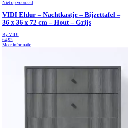
Niet op voorraad
VIDI Eldur – Nachtkastje – Bijzettafel –
36 x 36 x 72 cm – Hout – Grijs
By
VIDI
64,95
Meer informatie