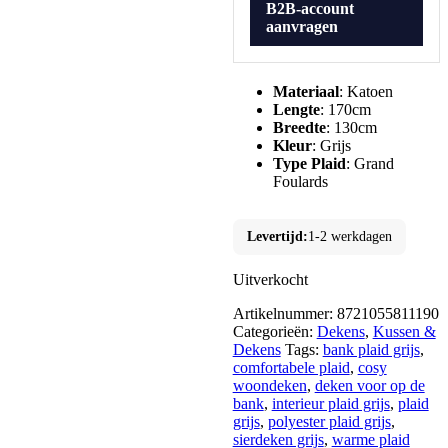
B2B-account
aanvragen
Materiaal
: Katoen
Lengte
: 170cm
Breedte
: 130cm
Kleur
: Grijs
Type Plaid
: Grand
Foulards
Levertijd:
1-2 werkdagen
Uitverkocht
Artikelnummer:
8721055811190
Categorieën:
Dekens
,
Kussen &
Dekens
Tags:
bank plaid grijs
,
comfortabele plaid
,
cosy
woondeken
,
deken voor op de
bank
,
interieur plaid grijs
,
plaid
grijs
,
polyester plaid grijs
,
sierdeken grijs
,
warme plaid