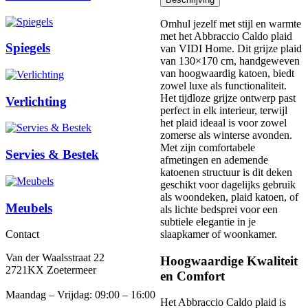
Omhul jezelf met stijl en warmte
met het Abbraccio Caldo plaid
Spiegels
van VIDI Home. Dit grijze plaid
van 130×170 cm, handgeweven
van hoogwaardig katoen, biedt
zowel luxe als functionaliteit.
Het tijdloze grijze ontwerp past
Verlichting
perfect in elk interieur, terwijl
het plaid ideaal is voor zowel
zomerse als winterse avonden.
Met zijn comfortabele
Servies & Bestek
afmetingen en ademende
katoenen structuur is dit deken
geschikt voor dagelijks gebruik
als woondeken, plaid katoen, of
Meubels
als lichte bedsprei voor een
subtiele elegantie in je
slaapkamer of woonkamer.
Contact
Van der Waalsstraat 22
Hoogwaardige Kwaliteit
2721KX Zoetermeer
en Comfort
Maandag – Vrijdag: 09:00 – 16:00
Het Abbraccio Caldo plaid is