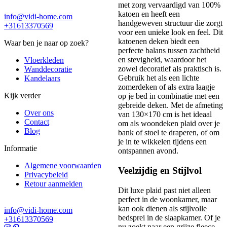
met zorg vervaardigd van 100%
katoen en heeft een
info@vidi-home.com
handgeweven structuur die zorgt
+31613370569
voor een unieke look en feel. Dit
katoenen deken biedt een
Waar ben je naar op zoek?
perfecte balans tussen zachtheid
en stevigheid, waardoor het
Vloerkleden
zowel decoratief als praktisch is.
Wanddecoratie
Gebruik het als een lichte
Kandelaars
zomerdeken of als extra laagje
Kijk verder
op je bed in combinatie met een
gebreide deken. Met de afmeting
Over ons
van 130×170 cm is het ideaal
Contact
om als woondeken plaid over je
Blog
bank of stoel te draperen, of om
je in te wikkelen tijdens een
Informatie
ontspannen avond.
Algemene voorwaarden
Veelzijdig en Stijlvol
Privacybeleid
Retour aanmelden
Dit luxe plaid past niet alleen
perfect in de woonkamer, maar
kan ook dienen als stijlvolle
info@vidi-home.com
bedsprei in de slaapkamer. Of je
+31613370569
nu zoekt naar een grijze fleece