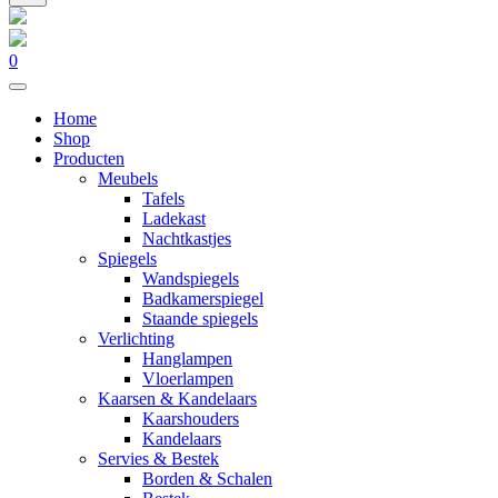
0
Home
Shop
Producten
Meubels
Tafels
Ladekast
Nachtkastjes
Spiegels
Wandspiegels
Badkamerspiegel
Staande spiegels
Verlichting
Hanglampen
Vloerlampen
Kaarsen & Kandelaars
Kaarshouders
Kandelaars
Servies & Bestek
Borden & Schalen