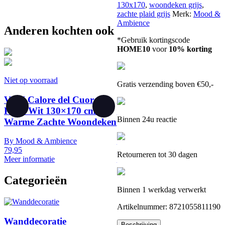
130x170
,
woondeken grijs
,
zachte plaid grijs
Merk:
Mood &
Ambience
Anderen kochten ook
*Gebruik kortingscode
HOME10
voor
10% korting
Niet op voorraad
Niet op voorraad
Gratis verzending boven €50,-
VIDI Calore del Cuore -
VIDI Cuscino del Cuore -
Plaid Wit 130×170 cm -
Kussenhoes Taupe 45×45
Binnen 24u reactie
Warme Zachte Woondeken
cm - Luxe Sierkussenhoes
By
Mood & Ambience
By
Mood & Ambience
79,95
19,95
Retourneren tot 30 dagen
Meer informatie
Meer informatie
Categorieën
Binnen 1 werkdag verwerkt
Artikelnummer:
8721055811190
Wanddecoratie
Beschrijving