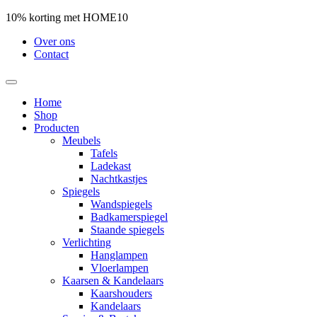
10% korting met HOME10
Over ons
Contact
Home
Shop
Producten
Meubels
Tafels
Ladekast
Nachtkastjes
Spiegels
Wandspiegels
Badkamerspiegel
Staande spiegels
Verlichting
Hanglampen
Vloerlampen
Kaarsen & Kandelaars
Kaarshouders
Kandelaars