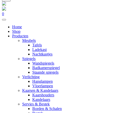
0
Home
Shop
Producten
Meubels
Tafels
Ladekast
Nachtkastjes
Spiegels
Wandspiegels
Badkamerspiegel
Staande spiegels
Verlichting
Hanglampen
Vloerlampen
Kaarsen & Kandelaars
Kaarshouders
Kandelaars
Servies & Bestek
Borden & Schalen