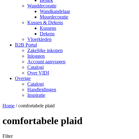
Bestek
Wanddecoratie
Wandkandelaar
Muurdecoratie
Kussen & Dekens
Kussens
Dekens
Vloerkleden
B2B Portal
Zakelijke inkopen
Inloggen
Account aanvragen
Catalogi
Over VIDI
Overige
Catalogi
Handleidingen
Inspiratie
Home
/
comfortabele plaid
comfortabele plaid
Filter