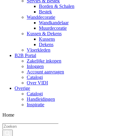
Servies & Bestek
Borden & Schalen
Bestek
Wanddecoratie
Wandkandelaar
Muurdecoratie
Kussen & Dekens
Kussens
Dekens
Vloerkleden
B2B Portal
Zakelijke inkopen
Inloggen
Account aanvragen
Catalogi
Over VIDI
Overige
Catalogi
Handleidingen
Inspiratie
Home
Producten
zoeken