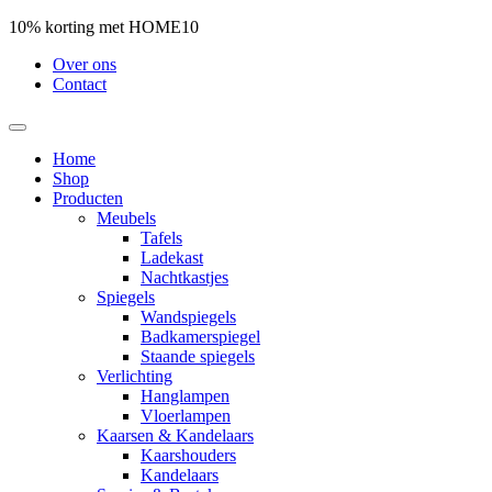
10% korting met HOME10
Over ons
Contact
Home
Shop
Producten
Meubels
Tafels
Ladekast
Nachtkastjes
Spiegels
Wandspiegels
Badkamerspiegel
Staande spiegels
Verlichting
Hanglampen
Vloerlampen
Kaarsen & Kandelaars
Kaarshouders
Kandelaars