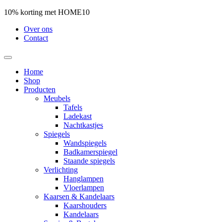
10% korting met HOME10
Over ons
Contact
Home
Shop
Producten
Meubels
Tafels
Ladekast
Nachtkastjes
Spiegels
Wandspiegels
Badkamerspiegel
Staande spiegels
Verlichting
Hanglampen
Vloerlampen
Kaarsen & Kandelaars
Kaarshouders
Kandelaars