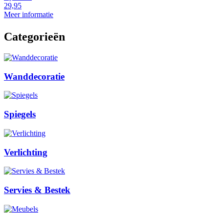
29,95
2
Meer informatie
M
Categorieën
Wanddecoratie
Spiegels
Verlichting
Servies & Bestek