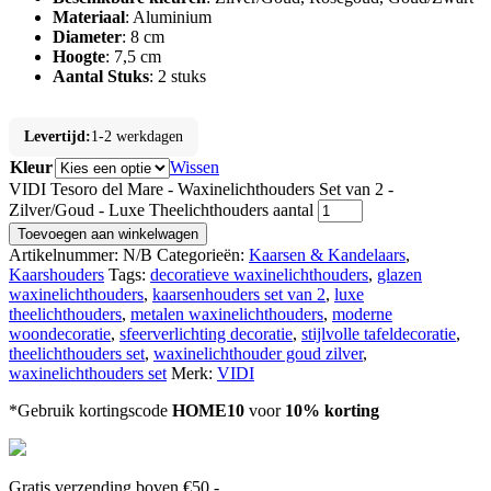
Materiaal
: Aluminium
Diameter
: 8 cm
Hoogte
: 7,5 cm
Aantal Stuks
: 2 stuks
Levertijd:
1-2 werkdagen
Kleur
Wissen
VIDI Tesoro del Mare - Waxinelichthouders Set van 2 -
Zilver/Goud - Luxe Theelichthouders aantal
Toevoegen aan winkelwagen
Artikelnummer:
N/B
Categorieën:
Kaarsen & Kandelaars
,
Kaarshouders
Tags:
decoratieve waxinelichthouders
,
glazen
waxinelichthouders
,
kaarsenhouders set van 2
,
luxe
theelichthouders
,
metalen waxinelichthouders
,
moderne
woondecoratie
,
sfeerverlichting decoratie
,
stijlvolle tafeldecoratie
,
theelichthouders set
,
waxinelichthouder goud zilver
,
waxinelichthouders set
Merk:
VIDI
*Gebruik kortingscode
HOME10
voor
10% korting
Gratis verzending boven €50,-