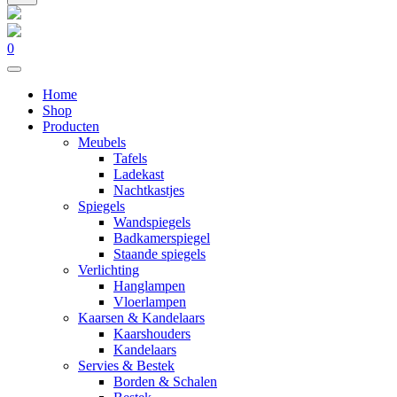
0
Home
Shop
Producten
Meubels
Tafels
Ladekast
Nachtkastjes
Spiegels
Wandspiegels
Badkamerspiegel
Staande spiegels
Verlichting
Hanglampen
Vloerlampen
Kaarsen & Kandelaars
Kaarshouders
Kandelaars
Servies & Bestek
Borden & Schalen