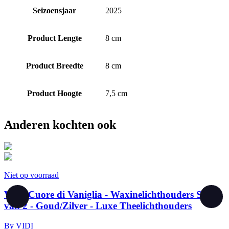
Seizoensjaar
2025
Product Lengte
8 cm
Product Breedte
8 cm
Product Hoogte
7,5 cm
Anderen kochten ook
Niet op voorraad
N
VIDI Cuore di Vaniglia - Waxinelichthouders Set
van 2 - Goud/Zilver - Luxe Theelichthouders
By
VIDI