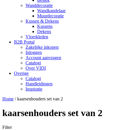
Bestek
Wanddecoratie
Wandkandelaar
Muurdecoratie
Kussen & Dekens
Kussens
Dekens
Vloerkleden
B2B Portal
Zakelijke inkopen
Inloggen
Account aanvragen
Catalogi
Over VIDI
Overige
Catalogi
Handleidingen
Inspiratie
Home
/
kaarsenhouders set van 2
kaarsenhouders set van 2
Filter