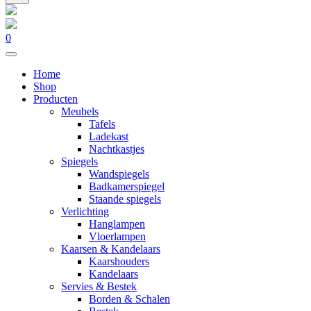
0
Home
Shop
Producten
Meubels
Tafels
Ladekast
Nachtkastjes
Spiegels
Wandspiegels
Badkamerspiegel
Staande spiegels
Verlichting
Hanglampen
Vloerlampen
Kaarsen & Kandelaars
Kaarshouders
Kandelaars
Servies & Bestek
Borden & Schalen