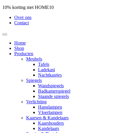
10% korting met HOME10
Over ons
Contact
Home
Shop
Producten
Meubels
Tafels
Ladekast
Nachtkastjes
Spiegels
Wandspiegels
Badkamerspiegel
Staande spiegels
Verlichting
Hanglampen
Vloerlampen
Kaarsen & Kandelaars
Kaarshouders
Kandelaars