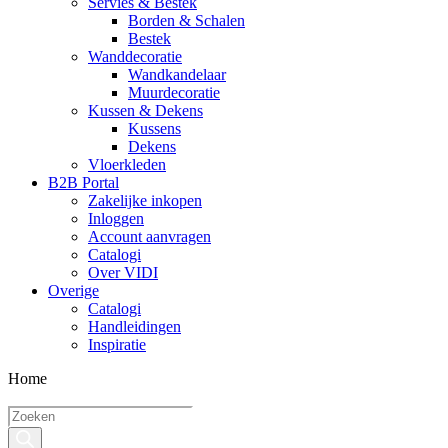
Servies & Bestek
Borden & Schalen
Bestek
Wanddecoratie
Wandkandelaar
Muurdecoratie
Kussen & Dekens
Kussens
Dekens
Vloerkleden
B2B Portal
Zakelijke inkopen
Inloggen
Account aanvragen
Catalogi
Over VIDI
Overige
Catalogi
Handleidingen
Inspiratie
Home
Producten
zoeken