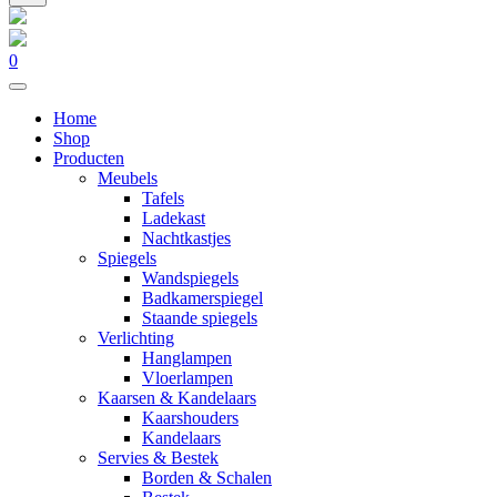
0
Home
Shop
Producten
Meubels
Tafels
Ladekast
Nachtkastjes
Spiegels
Wandspiegels
Badkamerspiegel
Staande spiegels
Verlichting
Hanglampen
Vloerlampen
Kaarsen & Kandelaars
Kaarshouders
Kandelaars
Servies & Bestek
Borden & Schalen