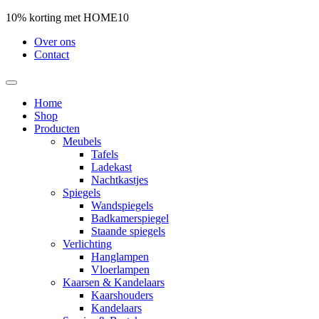
10% korting met HOME10
Over ons
Contact
Home
Shop
Producten
Meubels
Tafels
Ladekast
Nachtkastjes
Spiegels
Wandspiegels
Badkamerspiegel
Staande spiegels
Verlichting
Hanglampen
Vloerlampen
Kaarsen & Kandelaars
Kaarshouders
Kandelaars