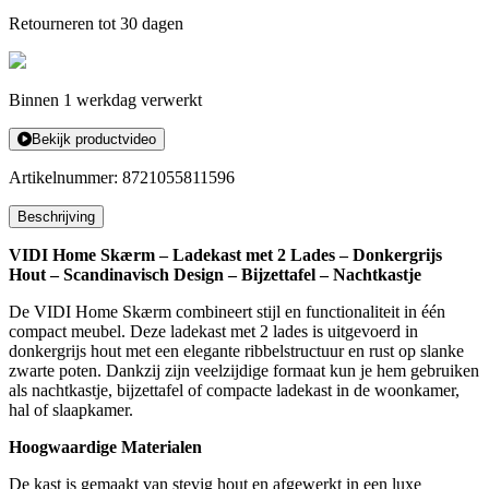
-
Retourneren tot 30 dagen
Donkergrijs
aantal
Binnen 1 werkdag verwerkt
Bekijk productvideo
Artikelnummer:
8721055811596
Beschrijving
VIDI Home Skærm – Ladekast met 2 Lades – Donkergrijs
Hout – Scandinavisch Design – Bijzettafel – Nachtkastje
De VIDI Home Skærm combineert stijl en functionaliteit in één
compact meubel. Deze ladekast met 2 lades is uitgevoerd in
donkergrijs hout met een elegante ribbelstructuur en rust op slanke
zwarte poten. Dankzij zijn veelzijdige formaat kun je hem gebruiken
als nachtkastje, bijzettafel of compacte ladekast in de woonkamer,
hal of slaapkamer.
Hoogwaardige Materialen
De kast is gemaakt van stevig hout en afgewerkt in een luxe