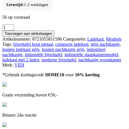
Levertijd:
1-2 werkdagen
56 op voorraad
VIDI
Skærm
Toevoegen aan winkelwagen
-
Artikelnummer:
8721055811596
Categorieën:
Ladekast
,
Meubels
Ladekast
Tags:
bijzettafel hout metaal
,
compacte ladekast
,
grijs nachtkastje
,
met
houten ladekast grijs
,
houten nachtkastje grijs
,
industrieel
2
nachtkastje
,
industriële bijzettafel
,
industriële slaapkamermeubel
,
laden
ladekast met 2 laden
,
moderne bijzettafel
,
nachtkastje woonkamer
-
Merk:
VIDI
Bijzettafel
-
*Gebruik kortingscode
HOME10
voor
10% korting
Nachtkastje
-
43
x
Gratis verzending boven €50,-
33
x
54.5
cm
Binnen 24u reactie
-
Hout