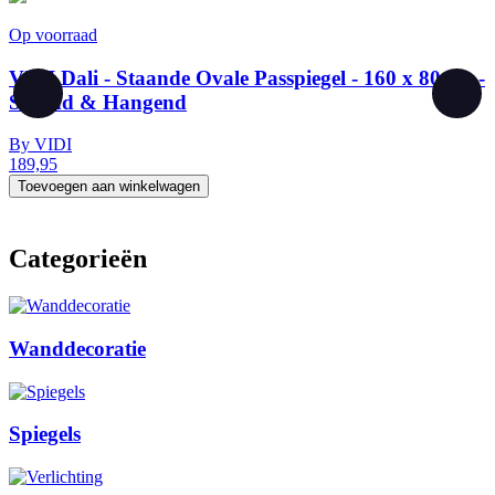
Op voorraad
O
VIDI Dali - Staande Ovale Passpiegel - 160 x 80 cm -
Staand & Hangend
By
VIDI
189,95
1
Toevoegen aan winkelwagen
Categorieën
Wanddecoratie
Spiegels