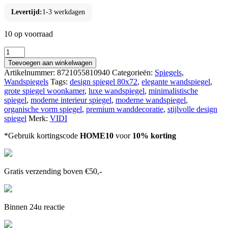
Levertijd:
1-3 werkdagen
10 op voorraad
VIDI
Riflesso
Toevoegen aan winkelwagen
di
Artikelnummer:
8721055810940
Categorieën:
Spiegels
,
Lusso
Wandspiegels
Tags:
design spiegel 80x72
,
elegante wandspiegel
,
-
grote spiegel woonkamer
,
luxe wandspiegel
,
minimalistische
Moderne
spiegel
,
moderne interieur spiegel
,
moderne wandspiegel
,
Wandspiegel
organische vorm spiegel
,
premium wanddecoratie
,
stijlvolle design
80×72
spiegel
Merk:
VIDI
-
Minimalistisch
*Gebruik kortingscode
HOME10
voor
10% korting
Design
aantal
Gratis verzending boven €50,-
Binnen 24u reactie