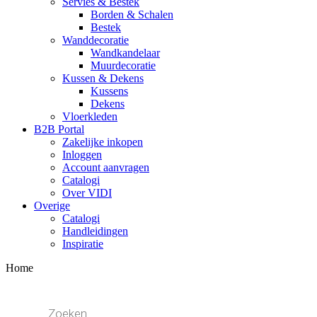
Servies & Bestek
Borden & Schalen
Bestek
Wanddecoratie
Wandkandelaar
Muurdecoratie
Kussen & Dekens
Kussens
Dekens
Vloerkleden
B2B Portal
Zakelijke inkopen
Inloggen
Account aanvragen
Catalogi
Over VIDI
Overige
Catalogi
Handleidingen
Inspiratie
Home
Producten
zoeken