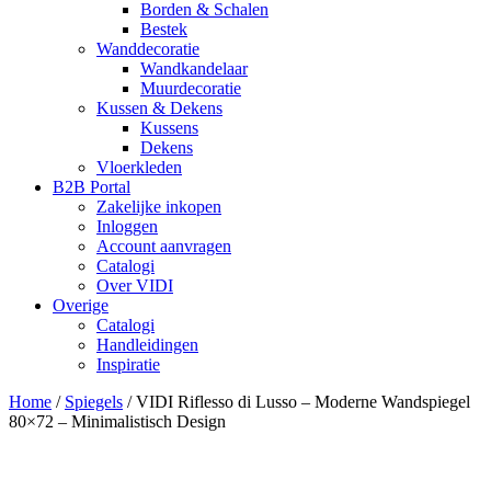
Borden & Schalen
Bestek
Wanddecoratie
Wandkandelaar
Muurdecoratie
Kussen & Dekens
Kussens
Dekens
Vloerkleden
B2B Portal
Zakelijke inkopen
Inloggen
Account aanvragen
Catalogi
Over VIDI
Overige
Catalogi
Handleidingen
Inspiratie
Home
/
Spiegels
/
VIDI Riflesso di Lusso – Moderne Wandspiegel
80×72 – Minimalistisch Design