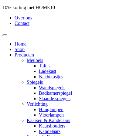
10% korting met HOME10
Over ons
Contact
Home
Shop
Producten
Meubels
Tafels
Ladekast
Nachtkastjes
Spiegels
Wandspiegels
Badkamerspiegel
Staande spiegels
Verlichting
Hanglampen
Vloerlampen
Kaarsen & Kandelaars
Kaarshouders
Kandelaars