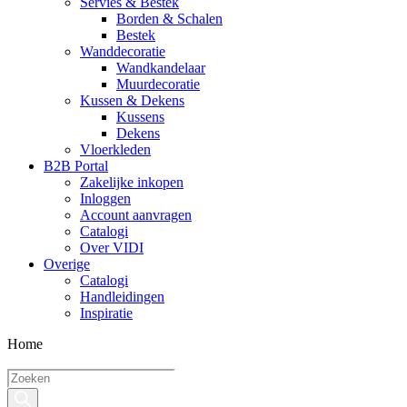
Servies & Bestek
Borden & Schalen
Bestek
Wanddecoratie
Wandkandelaar
Muurdecoratie
Kussen & Dekens
Kussens
Dekens
Vloerkleden
B2B Portal
Zakelijke inkopen
Inloggen
Account aanvragen
Catalogi
Over VIDI
Overige
Catalogi
Handleidingen
Inspiratie
Home
Producten
zoeken