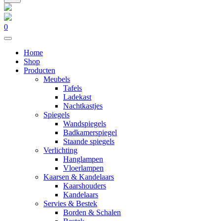
0
Home
Shop
Producten
Meubels
Tafels
Ladekast
Nachtkastjes
Spiegels
Wandspiegels
Badkamerspiegel
Staande spiegels
Verlichting
Hanglampen
Vloerlampen
Kaarsen & Kandelaars
Kaarshouders
Kandelaars
Servies & Bestek
Borden & Schalen