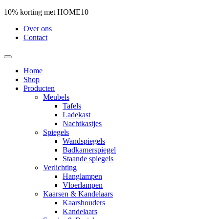
10% korting met HOME10
Over ons
Contact
Home
Shop
Producten
Meubels
Tafels
Ladekast
Nachtkastjes
Spiegels
Wandspiegels
Badkamerspiegel
Staande spiegels
Verlichting
Hanglampen
Vloerlampen
Kaarsen & Kandelaars
Kaarshouders
Kandelaars