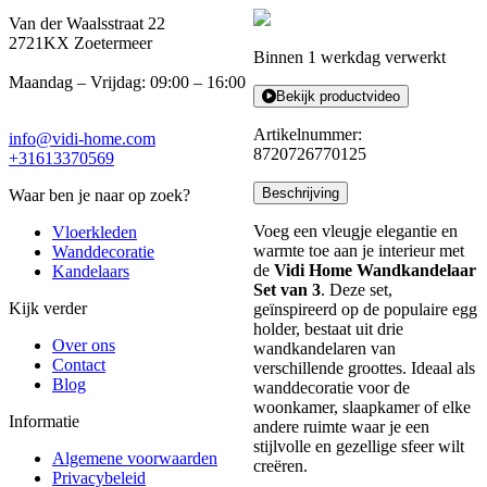
Van der Waalsstraat 22
2721KX Zoetermeer
Binnen 1 werkdag verwerkt
Maandag – Vrijdag: 09:00 – 16:00
Bekijk productvideo
Artikelnummer:
info@vidi-home.com
8720726770125
+31613370569
Beschrijving
Waar ben je naar op zoek?
Voeg een vleugje elegantie en
Vloerkleden
warmte toe aan je interieur met
Wanddecoratie
de
Vidi Home Wandkandelaar
Kandelaars
Set van 3
. Deze set,
Kijk verder
geïnspireerd op de populaire egg
holder, bestaat uit drie
Over ons
wandkandelaren van
Contact
verschillende groottes. Ideaal als
Blog
wanddecoratie voor de
woonkamer, slaapkamer of elke
Informatie
andere ruimte waar je een
stijlvolle en gezellige sfeer wilt
Algemene voorwaarden
creëren.
Privacybeleid