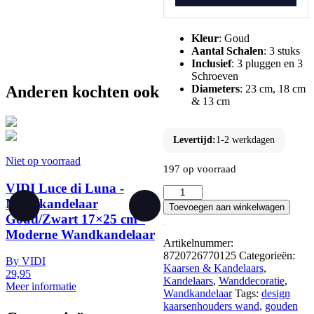
Kleur
: Goud
Aantal Schalen
: 3 stuks
Inclusief
: 3 pluggen en 3
Schroeven
Diameters
: 23 cm, 18 cm
Anderen kochten ook
& 13 cm
Levertijd:
1-2 werkdagen
Niet op voorraad
Op voorraad
197 op voorraad
VIDI Luce di Luna -
VIDI Tesaro Nascoto -
VIDI
Muurkandelaar
Muurkandelaar 24×24 c
-
Toevoegen aan winkelwagen
Wand
Goud/Zwart 17×25 cm -
- Luxe Wandkandelaar
Kaarsenhouder
Moderne Wandkandelaar
Set
Artikelnummer:
By
VIDI
3
8720726770125
Categorieën:
0,00
By
VIDI
Stuks
Kaarsen & Kandelaars
,
Opties selecteren
29,95
-
Kandelaars
,
Wanddecoratie
,
Meer informatie
Metalen
Wandkandelaar
Tags:
design
Muurdecoratie
kaarsenhouders wand
,
gouden