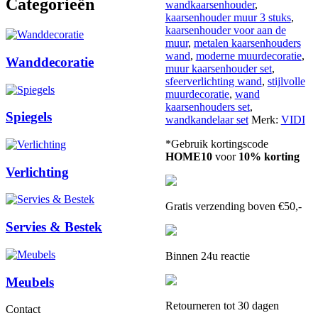
Categorieën
aantal
wandkaarsenhouder
,
kaarsenhouder muur 3 stuks
,
kaarsenhouder voor aan de
muur
,
metalen kaarsenhouders
wand
,
moderne muurdecoratie
,
Wanddecoratie
muur kaarsenhouder set
,
sfeerverlichting wand
,
stijlvolle
muurdecoratie
,
wand
kaarsenhouders set
,
Spiegels
wandkandelaar set
Merk:
VIDI
*Gebruik kortingscode
HOME10
voor
10% korting
Verlichting
Gratis verzending boven €50,-
Servies & Bestek
Binnen 24u reactie
Meubels
Retourneren tot 30 dagen
Contact