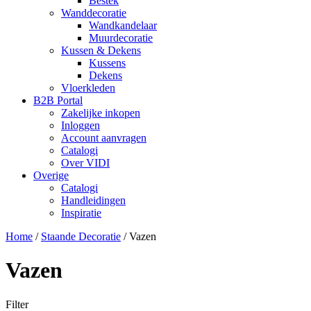
Bestek
Wanddecoratie
Wandkandelaar
Muurdecoratie
Kussen & Dekens
Kussens
Dekens
Vloerkleden
B2B Portal
Zakelijke inkopen
Inloggen
Account aanvragen
Catalogi
Over VIDI
Overige
Catalogi
Handleidingen
Inspiratie
Home
/
Staande Decoratie
/
Vazen
Vazen
Filter