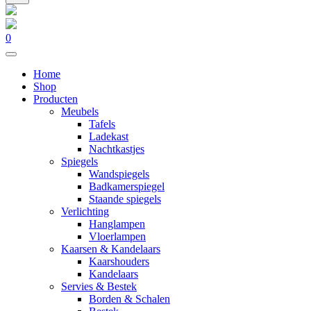
0
Home
Shop
Producten
Meubels
Tafels
Ladekast
Nachtkastjes
Spiegels
Wandspiegels
Badkamerspiegel
Staande spiegels
Verlichting
Hanglampen
Vloerlampen
Kaarsen & Kandelaars
Kaarshouders
Kandelaars
Servies & Bestek
Borden & Schalen