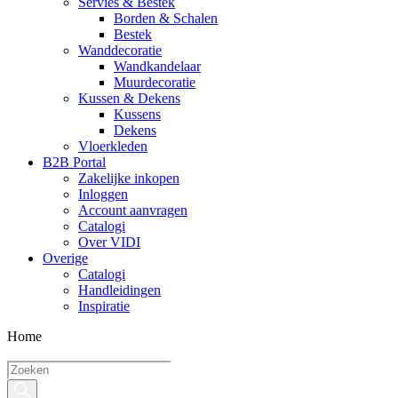
Servies & Bestek
Borden & Schalen
Bestek
Wanddecoratie
Wandkandelaar
Muurdecoratie
Kussen & Dekens
Kussens
Dekens
Vloerkleden
B2B Portal
Zakelijke inkopen
Inloggen
Account aanvragen
Catalogi
Over VIDI
Overige
Catalogi
Handleidingen
Inspiratie
Home
Producten
zoeken