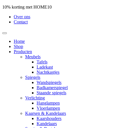
10% korting met HOME10
Over ons
Contact
Home
Shop
Producten
Meubels
Tafels
Ladekast
Nachtkastjes
Spiegels
Wandspiegels
Badkamerspiegel
Staande spiegels
Verlichting
Hanglampen
Vloerlampen
Kaarsen & Kandelaars
Kaarshouders
Kandelaars