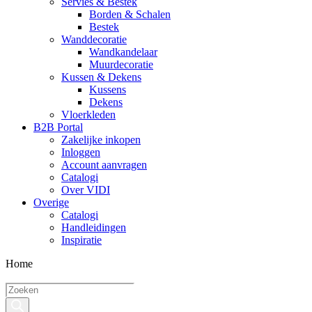
Servies & Bestek
Borden & Schalen
Bestek
Wanddecoratie
Wandkandelaar
Muurdecoratie
Kussen & Dekens
Kussens
Dekens
Vloerkleden
B2B Portal
Zakelijke inkopen
Inloggen
Account aanvragen
Catalogi
Over VIDI
Overige
Catalogi
Handleidingen
Inspiratie
Home
Producten
zoeken