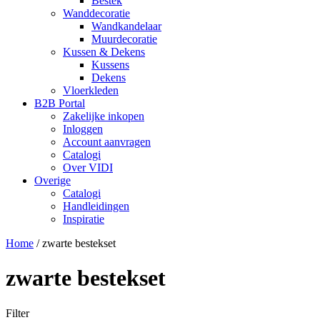
Bestek
Wanddecoratie
Wandkandelaar
Muurdecoratie
Kussen & Dekens
Kussens
Dekens
Vloerkleden
B2B Portal
Zakelijke inkopen
Inloggen
Account aanvragen
Catalogi
Over VIDI
Overige
Catalogi
Handleidingen
Inspiratie
Home
/
zwarte bestekset
zwarte bestekset
Filter