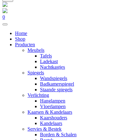
0
Home
Shop
Producten
Meubels
Tafels
Ladekast
Nachtkastjes
Spiegels
Wandspiegels
Badkamerspiegel
Staande spiegels
Verlichting
Hanglampen
Vloerlampen
Kaarsen & Kandelaars
Kaarshouders
Kandelaars
Servies & Bestek
Borden & Schalen