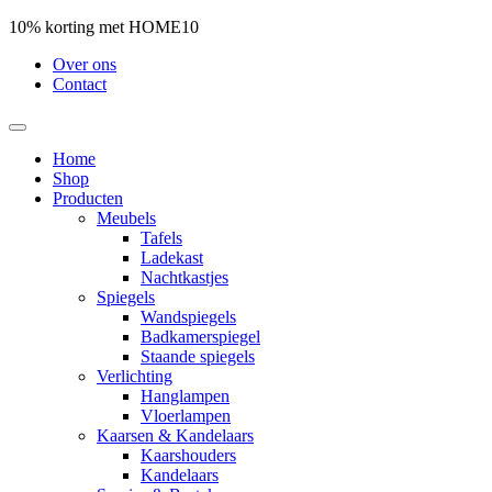
10% korting met HOME10
Over ons
Contact
Home
Shop
Producten
Meubels
Tafels
Ladekast
Nachtkastjes
Spiegels
Wandspiegels
Badkamerspiegel
Staande spiegels
Verlichting
Hanglampen
Vloerlampen
Kaarsen & Kandelaars
Kaarshouders
Kandelaars