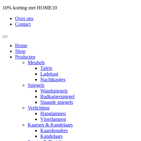
10% korting met HOME10
Over ons
Contact
Home
Shop
Producten
Meubels
Tafels
Ladekast
Nachtkastjes
Spiegels
Wandspiegels
Badkamerspiegel
Staande spiegels
Verlichting
Hanglampen
Vloerlampen
Kaarsen & Kandelaars
Kaarshouders
Kandelaars