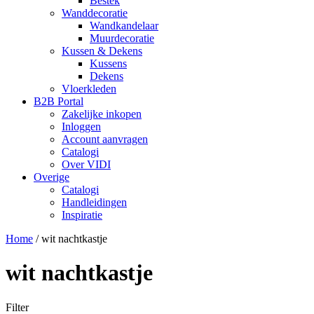
Bestek
Wanddecoratie
Wandkandelaar
Muurdecoratie
Kussen & Dekens
Kussens
Dekens
Vloerkleden
B2B Portal
Zakelijke inkopen
Inloggen
Account aanvragen
Catalogi
Over VIDI
Overige
Catalogi
Handleidingen
Inspiratie
Home
/
wit nachtkastje
wit nachtkastje
Filter