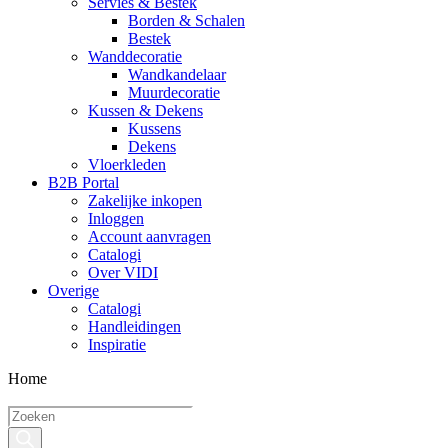
Servies & Bestek
Borden & Schalen
Bestek
Wanddecoratie
Wandkandelaar
Muurdecoratie
Kussen & Dekens
Kussens
Dekens
Vloerkleden
B2B Portal
Zakelijke inkopen
Inloggen
Account aanvragen
Catalogi
Over VIDI
Overige
Catalogi
Handleidingen
Inspiratie
Home
Producten
zoeken