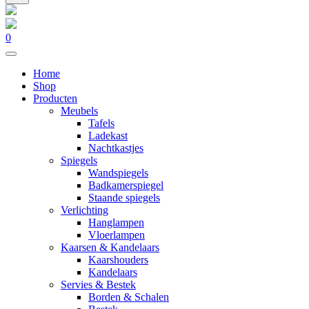
0
Home
Shop
Producten
Meubels
Tafels
Ladekast
Nachtkastjes
Spiegels
Wandspiegels
Badkamerspiegel
Staande spiegels
Verlichting
Hanglampen
Vloerlampen
Kaarsen & Kandelaars
Kaarshouders
Kandelaars
Servies & Bestek
Borden & Schalen