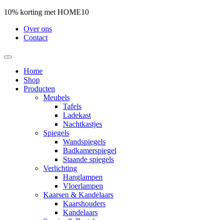
10% korting met HOME10
Over ons
Contact
Home
Shop
Producten
Meubels
Tafels
Ladekast
Nachtkastjes
Spiegels
Wandspiegels
Badkamerspiegel
Staande spiegels
Verlichting
Hanglampen
Vloerlampen
Kaarsen & Kandelaars
Kaarshouders
Kandelaars