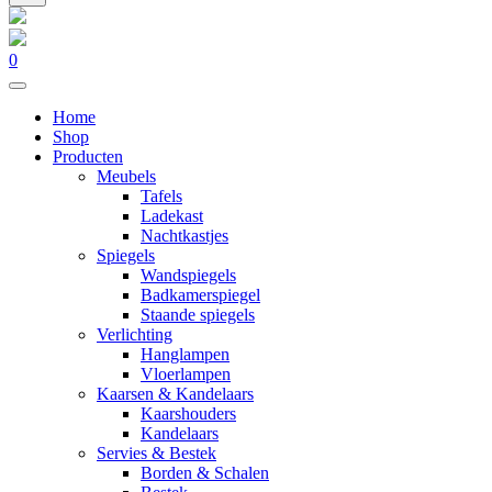
0
Home
Shop
Producten
Meubels
Tafels
Ladekast
Nachtkastjes
Spiegels
Wandspiegels
Badkamerspiegel
Staande spiegels
Verlichting
Hanglampen
Vloerlampen
Kaarsen & Kandelaars
Kaarshouders
Kandelaars
Servies & Bestek
Borden & Schalen