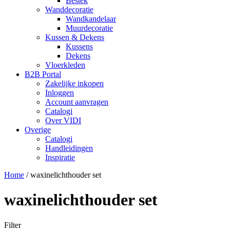
Bestek
Wanddecoratie
Wandkandelaar
Muurdecoratie
Kussen & Dekens
Kussens
Dekens
Vloerkleden
B2B Portal
Zakelijke inkopen
Inloggen
Account aanvragen
Catalogi
Over VIDI
Overige
Catalogi
Handleidingen
Inspiratie
Home
/
waxinelichthouder set
waxinelichthouder set
Filter