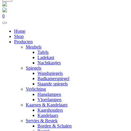
0
Home
Shop
Producten
Meubels
Tafels
Ladekast
Nachtkastjes
Spiegels
Wandspiegels
Badkamerspiegel
Staande spiegels
Verlichting
Hanglampen
Vloerlampen
Kaarsen & Kandelaars
Kaarshouders
Kandelaars
Servies & Bestek
Borden & Schalen