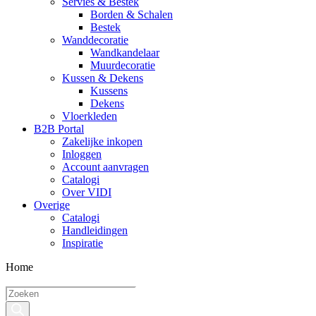
Servies & Bestek
Borden & Schalen
Bestek
Wanddecoratie
Wandkandelaar
Muurdecoratie
Kussen & Dekens
Kussens
Dekens
Vloerkleden
B2B Portal
Zakelijke inkopen
Inloggen
Account aanvragen
Catalogi
Over VIDI
Overige
Catalogi
Handleidingen
Inspiratie
Home
Producten
zoeken