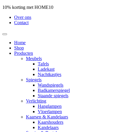
10% korting met HOME10
Over ons
Contact
Home
Shop
Producten
Meubels
Tafels
Ladekast
Nachtkastjes
Spiegels
Wandspiegels
Badkamerspiegel
Staande spiegels
Verlichting
Hanglampen
Vloerlampen
Kaarsen & Kandelaars
Kaarshouders
Kandelaars