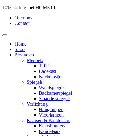
10% korting met HOME10
Over ons
Contact
Home
Shop
Producten
Meubels
Tafels
Ladekast
Nachtkastjes
Spiegels
Wandspiegels
Badkamerspiegel
Staande spiegels
Verlichting
Hanglampen
Vloerlampen
Kaarsen & Kandelaars
Kaarshouders
Kandelaars