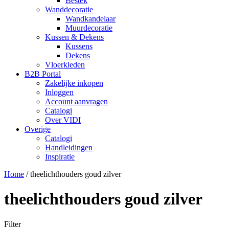
Bestek
Wanddecoratie
Wandkandelaar
Muurdecoratie
Kussen & Dekens
Kussens
Dekens
Vloerkleden
B2B Portal
Zakelijke inkopen
Inloggen
Account aanvragen
Catalogi
Over VIDI
Overige
Catalogi
Handleidingen
Inspiratie
Home
/
theelichthouders goud zilver
theelichthouders goud zilver
Filter