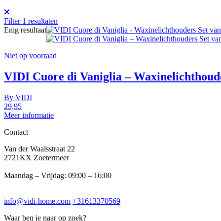
Filter
1
resultaten
Enig resultaat
Niet op voorraad
VIDI Cuore di Vaniglia – Waxinelichthoud
By
VIDI
29,95
Meer informatie
Contact
Van der Waalsstraat 22
2721KX Zoetermeer
Maandag – Vrijdag: 09:00 – 16:00
info@vidi-home.com
+31613370569
Waar ben je naar op zoek?