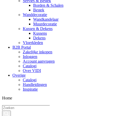
Servies & Bestek
Borden & Schalen
Bestek
Wanddecoratie
Wandkandelaar
Muurdecoratie
Kussen & Dekens
Kussens
Dekens
Vloerkleden
B2B Portal
Zakelijke inkopen
Inloggen
Account aanvragen
Catalogi
Over VIDI
Overige
Catalogi
Handleidingen
Inspiratie
Home
Producten
zoeken