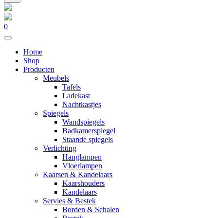
0
Home
Shop
Producten
Meubels
Tafels
Ladekast
Nachtkastjes
Spiegels
Wandspiegels
Badkamerspiegel
Staande spiegels
Verlichting
Hanglampen
Vloerlampen
Kaarsen & Kandelaars
Kaarshouders
Kandelaars
Servies & Bestek
Borden & Schalen