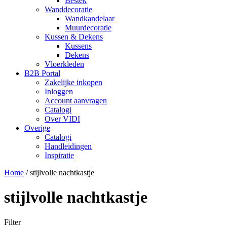
Bestek
Wanddecoratie
Wandkandelaar
Muurdecoratie
Kussen & Dekens
Kussens
Dekens
Vloerkleden
B2B Portal
Zakelijke inkopen
Inloggen
Account aanvragen
Catalogi
Over VIDI
Overige
Catalogi
Handleidingen
Inspiratie
Home
/
stijlvolle nachtkastje
stijlvolle nachtkastje
Filter