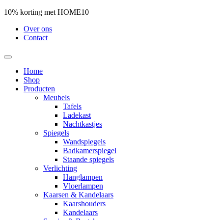
10% korting met HOME10
Over ons
Contact
Home
Shop
Producten
Meubels
Tafels
Ladekast
Nachtkastjes
Spiegels
Wandspiegels
Badkamerspiegel
Staande spiegels
Verlichting
Hanglampen
Vloerlampen
Kaarsen & Kandelaars
Kaarshouders
Kandelaars