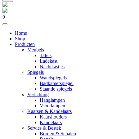
0
Home
Shop
Producten
Meubels
Tafels
Ladekast
Nachtkastjes
Spiegels
Wandspiegels
Badkamerspiegel
Staande spiegels
Verlichting
Hanglampen
Vloerlampen
Kaarsen & Kandelaars
Kaarshouders
Kandelaars
Servies & Bestek
Borden & Schalen