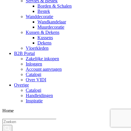
Servies & Bestek
Borden & Schalen
Bestek
Wanddecoratie
Wandkandelaar
Muurdecoratie
Kussen & Dekens
Kussens
Dekens
Vloerkleden
B2B Portal
Zakelijke inkopen
Inloggen
Account aanvragen
Catalogi
Over VIDI
Overige
Catalogi
Handleidingen
Inspiratie
Home
Producten
zoeken