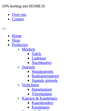
10% korting met HOME10
Over ons
Contact
Home
Shop
Producten
Meubels
Tafels
Ladekast
Nachtkastjes
Spiegels
Wandspiegels
Badkamerspiegel
Staande spiegels
Verlichting
Hanglampen
Vloerlampen
Kaarsen & Kandelaars
Kaarshouders
Kandelaars