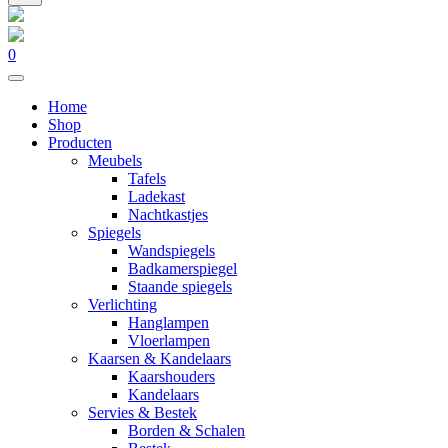
0
Home
Shop
Producten
Meubels
Tafels
Ladekast
Nachtkastjes
Spiegels
Wandspiegels
Badkamerspiegel
Staande spiegels
Verlichting
Hanglampen
Vloerlampen
Kaarsen & Kandelaars
Kaarshouders
Kandelaars
Servies & Bestek
Borden & Schalen