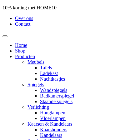
10% korting met HOME10
Over ons
Contact
Home
Shop
Producten
Meubels
Tafels
Ladekast
Nachtkastjes
Spiegels
Wandspiegels
Badkamerspiegel
Staande spiegels
Verlichting
Hanglampen
Vloerlampen
Kaarsen & Kandelaars
Kaarshouders
Kandelaars