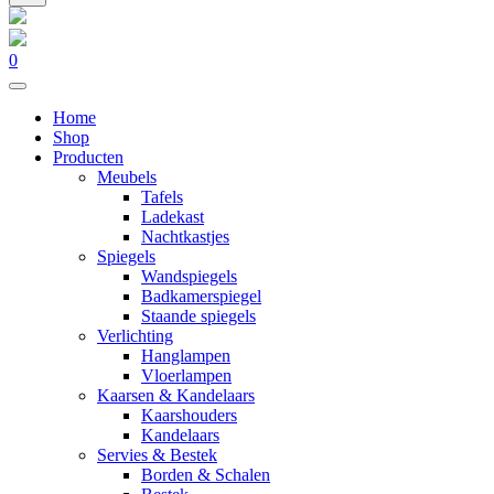
0
Home
Shop
Producten
Meubels
Tafels
Ladekast
Nachtkastjes
Spiegels
Wandspiegels
Badkamerspiegel
Staande spiegels
Verlichting
Hanglampen
Vloerlampen
Kaarsen & Kandelaars
Kaarshouders
Kandelaars
Servies & Bestek
Borden & Schalen