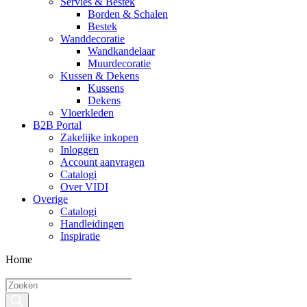
Servies & Bestek
Borden & Schalen
Bestek
Wanddecoratie
Wandkandelaar
Muurdecoratie
Kussen & Dekens
Kussens
Dekens
Vloerkleden
B2B Portal
Zakelijke inkopen
Inloggen
Account aanvragen
Catalogi
Over VIDI
Overige
Catalogi
Handleidingen
Inspiratie
Home
Producten
zoeken