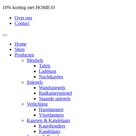
10% korting met HOME10
Over ons
Contact
Home
Shop
Producten
Meubels
Tafels
Ladekast
Nachtkastjes
Spiegels
Wandspiegels
Badkamerspiegel
Staande spiegels
Verlichting
Hanglampen
Vloerlampen
Kaarsen & Kandelaars
Kaarshouders
Kandelaars