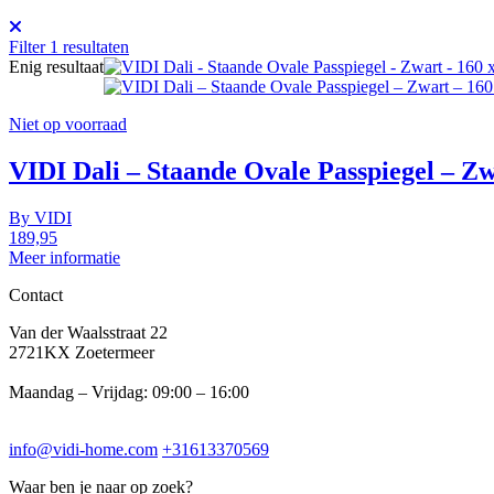
Filter
1
resultaten
Enig resultaat
Niet op voorraad
VIDI Dali – Staande Ovale Passpiegel – Z
By
VIDI
189,95
Meer informatie
Contact
Van der Waalsstraat 22
2721KX Zoetermeer
Maandag – Vrijdag: 09:00 – 16:00
info@vidi-home.com
+31613370569
Waar ben je naar op zoek?