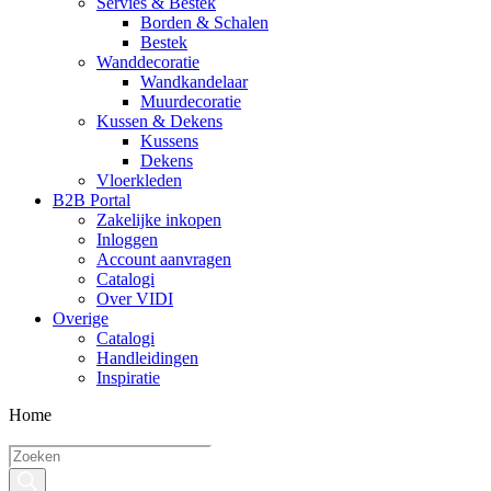
Servies & Bestek
Borden & Schalen
Bestek
Wanddecoratie
Wandkandelaar
Muurdecoratie
Kussen & Dekens
Kussens
Dekens
Vloerkleden
B2B Portal
Zakelijke inkopen
Inloggen
Account aanvragen
Catalogi
Over VIDI
Overige
Catalogi
Handleidingen
Inspiratie
Home
Producten
zoeken