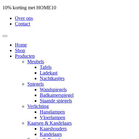
10% korting met HOME10
Over ons
Contact
Home
Shop
Producten
Meubels
Tafels
Ladekast
Nachtkastjes
Spiegels
Wandspiegels
Badkamerspiegel
Staande spiegels
Verlichting
Hanglampen
Vloerlampen
Kaarsen & Kandelaars
Kaarshouders
Kandelaars