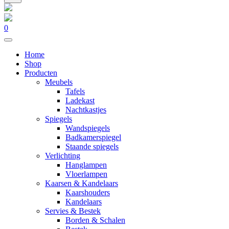
0
Home
Shop
Producten
Meubels
Tafels
Ladekast
Nachtkastjes
Spiegels
Wandspiegels
Badkamerspiegel
Staande spiegels
Verlichting
Hanglampen
Vloerlampen
Kaarsen & Kandelaars
Kaarshouders
Kandelaars
Servies & Bestek
Borden & Schalen