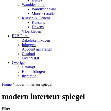
Bestek
Wanddecoratie
Wandkandelaar
Muurdecoratie
Kussen & Dekens
Kussens
Dekens
Vloerkleden
B2B Portal
Zakelijke inkopen
Inloggen
Account aanvragen
Catalogi
Over VIDI
Overige
Catalogi
Handleidingen
Inspiratie
Home
/
modern interieur spiegel
modern interieur spiegel
Filter