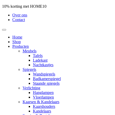
10% korting met HOME10
Over ons
Contact
Home
Shop
Producten
Meubels
Tafels
Ladekast
Nachtkastjes
Spiegels
Wandspiegels
Badkamerspiegel
Staande spiegels
Verlichting
Hanglampen
Vloerlampen
Kaarsen & Kandelaars
Kaarshouders
Kandelaars