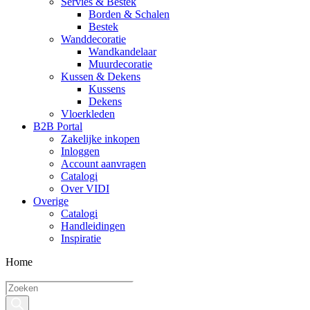
Servies & Bestek
Borden & Schalen
Bestek
Wanddecoratie
Wandkandelaar
Muurdecoratie
Kussen & Dekens
Kussens
Dekens
Vloerkleden
B2B Portal
Zakelijke inkopen
Inloggen
Account aanvragen
Catalogi
Over VIDI
Overige
Catalogi
Handleidingen
Inspiratie
Home
Producten
zoeken