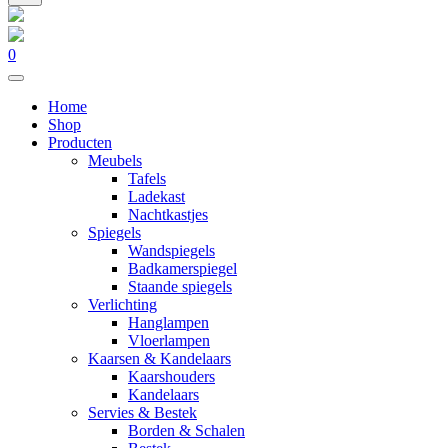
0
Home
Shop
Producten
Meubels
Tafels
Ladekast
Nachtkastjes
Spiegels
Wandspiegels
Badkamerspiegel
Staande spiegels
Verlichting
Hanglampen
Vloerlampen
Kaarsen & Kandelaars
Kaarshouders
Kandelaars
Servies & Bestek
Borden & Schalen