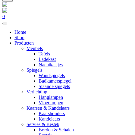
0
Home
Shop
Producten
Meubels
Tafels
Ladekast
Nachtkastjes
Spiegels
Wandspiegels
Badkamerspiegel
Staande spiegels
Verlichting
Hanglampen
Vloerlampen
Kaarsen & Kandelaars
Kaarshouders
Kandelaars
Servies & Bestek
Borden & Schalen