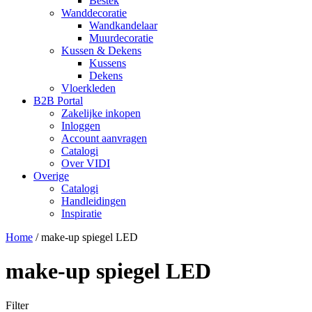
Bestek
Wanddecoratie
Wandkandelaar
Muurdecoratie
Kussen & Dekens
Kussens
Dekens
Vloerkleden
B2B Portal
Zakelijke inkopen
Inloggen
Account aanvragen
Catalogi
Over VIDI
Overige
Catalogi
Handleidingen
Inspiratie
Home
/
make-up spiegel LED
make-up spiegel LED
Filter