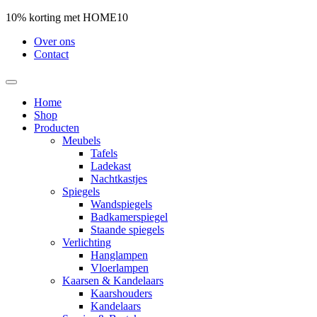
10% korting met HOME10
Over ons
Contact
Home
Shop
Producten
Meubels
Tafels
Ladekast
Nachtkastjes
Spiegels
Wandspiegels
Badkamerspiegel
Staande spiegels
Verlichting
Hanglampen
Vloerlampen
Kaarsen & Kandelaars
Kaarshouders
Kandelaars