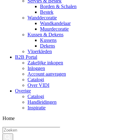
Servies & Bestek
Borden & Schalen
Bestek
Wanddecoratie
Wandkandelaar
Muurdecoratie
Kussen & Dekens
Kussens
Dekens
Vloerkleden
B2B Portal
Zakelijke inkopen
Inloggen
Account aanvragen
Catalogi
Over VIDI
Overige
Catalogi
Handleidingen
Inspiratie
Home
Producten
zoeken