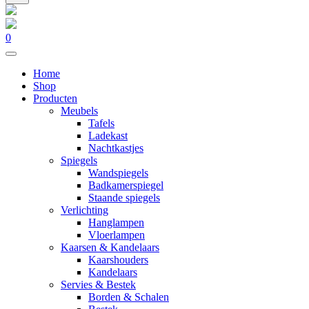
0
Home
Shop
Producten
Meubels
Tafels
Ladekast
Nachtkastjes
Spiegels
Wandspiegels
Badkamerspiegel
Staande spiegels
Verlichting
Hanglampen
Vloerlampen
Kaarsen & Kandelaars
Kaarshouders
Kandelaars
Servies & Bestek
Borden & Schalen