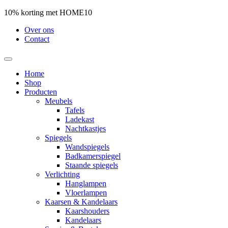
10% korting met HOME10
Over ons
Contact
Home
Shop
Producten
Meubels
Tafels
Ladekast
Nachtkastjes
Spiegels
Wandspiegels
Badkamerspiegel
Staande spiegels
Verlichting
Hanglampen
Vloerlampen
Kaarsen & Kandelaars
Kaarshouders
Kandelaars