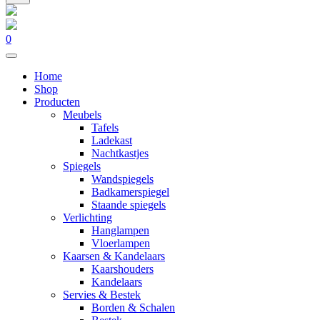
0
Home
Shop
Producten
Meubels
Tafels
Ladekast
Nachtkastjes
Spiegels
Wandspiegels
Badkamerspiegel
Staande spiegels
Verlichting
Hanglampen
Vloerlampen
Kaarsen & Kandelaars
Kaarshouders
Kandelaars
Servies & Bestek
Borden & Schalen