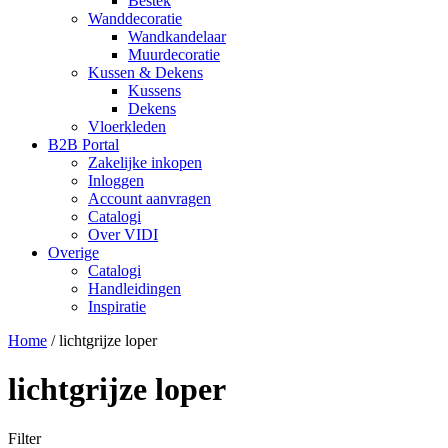
Bestek
Wanddecoratie
Wandkandelaar
Muurdecoratie
Kussen & Dekens
Kussens
Dekens
Vloerkleden
B2B Portal
Zakelijke inkopen
Inloggen
Account aanvragen
Catalogi
Over VIDI
Overige
Catalogi
Handleidingen
Inspiratie
Home
/
lichtgrijze loper
lichtgrijze loper
Filter