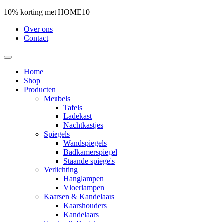
10% korting met HOME10
Over ons
Contact
Home
Shop
Producten
Meubels
Tafels
Ladekast
Nachtkastjes
Spiegels
Wandspiegels
Badkamerspiegel
Staande spiegels
Verlichting
Hanglampen
Vloerlampen
Kaarsen & Kandelaars
Kaarshouders
Kandelaars