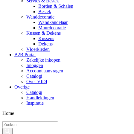
Servies & Bestek
Borden & Schalen
Bestek
Wanddecoratie
Wandkandelaar
Muurdecoratie
Kussen & Dekens
Kussens
Dekens
Vloerkleden
B2B Portal
Zakelijke inkopen
Inloggen
Account aanvragen
Catalogi
Over VIDI
Overige
Catalogi
Handleidingen
Inspiratie
Home
Producten
zoeken