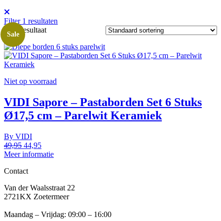
Filter
1
resultaten
Enig resultaat
Sale
Niet op voorraad
VIDI Sapore – Pastaborden Set 6 Stuks
Ø17,5 cm – Parelwit Keramiek
By
VIDI
49,95
Oorspronkelijke
44,95
Huidige
Meer informatie
prijs
prijs
was:
is:
Contact
49,95.
44,95.
Van der Waalsstraat 22
2721KX Zoetermeer
Maandag – Vrijdag: 09:00 – 16:00