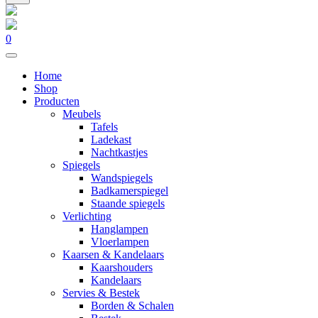
0
Home
Shop
Producten
Meubels
Tafels
Ladekast
Nachtkastjes
Spiegels
Wandspiegels
Badkamerspiegel
Staande spiegels
Verlichting
Hanglampen
Vloerlampen
Kaarsen & Kandelaars
Kaarshouders
Kandelaars
Servies & Bestek
Borden & Schalen