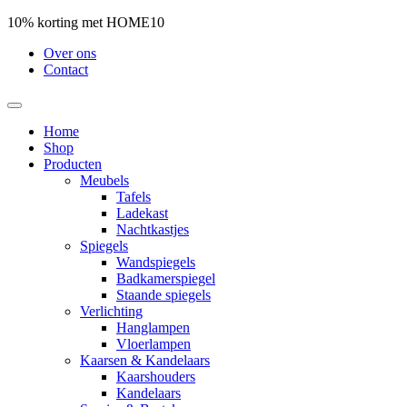
10% korting met HOME10
Over ons
Contact
Home
Shop
Producten
Meubels
Tafels
Ladekast
Nachtkastjes
Spiegels
Wandspiegels
Badkamerspiegel
Staande spiegels
Verlichting
Hanglampen
Vloerlampen
Kaarsen & Kandelaars
Kaarshouders
Kandelaars