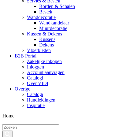
Servies & Bestek
Borden & Schalen
Bestek
Wanddecoratie
Wandkandelaar
Muurdecoratie
Kussen & Dekens
Kussens
Dekens
Vloerkleden
B2B Portal
Zakelijke inkopen
Inloggen
Account aanvragen
Catalogi
Over VIDI
Overige
Catalogi
Handleidingen
Inspiratie
Home
Producten
zoeken