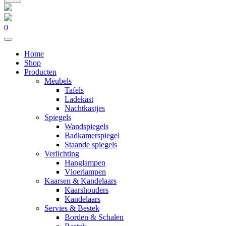
0
Home
Shop
Producten
Meubels
Tafels
Ladekast
Nachtkastjes
Spiegels
Wandspiegels
Badkamerspiegel
Staande spiegels
Verlichting
Hanglampen
Vloerlampen
Kaarsen & Kandelaars
Kaarshouders
Kandelaars
Servies & Bestek
Borden & Schalen