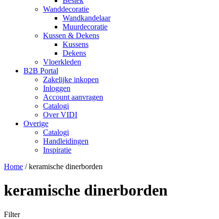
Bestek
Wanddecoratie
Wandkandelaar
Muurdecoratie
Kussen & Dekens
Kussens
Dekens
Vloerkleden
B2B Portal
Zakelijke inkopen
Inloggen
Account aanvragen
Catalogi
Over VIDI
Overige
Catalogi
Handleidingen
Inspiratie
Home
/
keramische dinerborden
keramische dinerborden
Filter