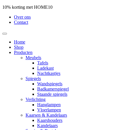
10% korting met HOME10
Over ons
Contact
Home
Shop
Producten
Meubels
Tafels
Ladekast
Nachtkastjes
Spiegels
Wandspiegels
Badkamerspiegel
Staande spiegels
Verlichting
Hanglampen
Vloerlampen
Kaarsen & Kandelaars
Kaarshouders
Kandelaars