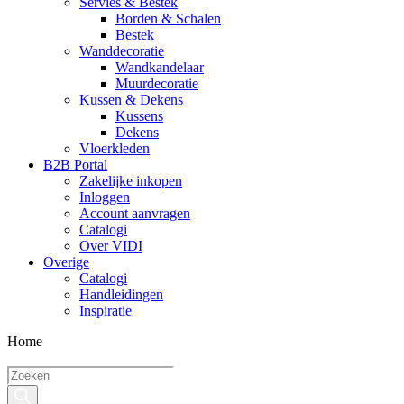
Servies & Bestek
Borden & Schalen
Bestek
Wanddecoratie
Wandkandelaar
Muurdecoratie
Kussen & Dekens
Kussens
Dekens
Vloerkleden
B2B Portal
Zakelijke inkopen
Inloggen
Account aanvragen
Catalogi
Over VIDI
Overige
Catalogi
Handleidingen
Inspiratie
Home
Producten
zoeken