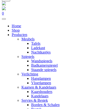
0
Home
Shop
Producten
Meubels
Tafels
Ladekast
Nachtkastjes
Spiegels
Wandspiegels
Badkamerspiegel
Staande spiegels
Verlichting
Hanglampen
Vloerlampen
Kaarsen & Kandelaars
Kaarshouders
Kandelaars
Servies & Bestek
Borden & Schalen