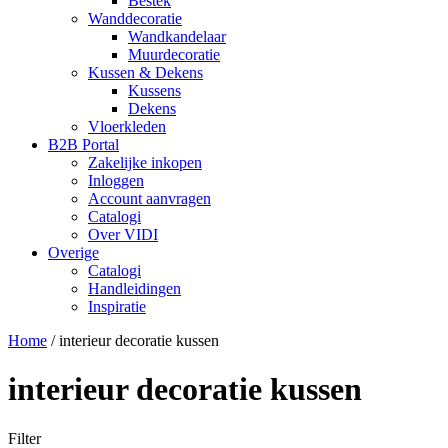
Bestek
Wanddecoratie
Wandkandelaar
Muurdecoratie
Kussen & Dekens
Kussens
Dekens
Vloerkleden
B2B Portal
Zakelijke inkopen
Inloggen
Account aanvragen
Catalogi
Over VIDI
Overige
Catalogi
Handleidingen
Inspiratie
Home
/
interieur decoratie kussen
interieur decoratie kussen
Filter