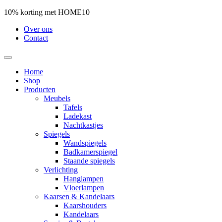
10% korting met HOME10
Over ons
Contact
Home
Shop
Producten
Meubels
Tafels
Ladekast
Nachtkastjes
Spiegels
Wandspiegels
Badkamerspiegel
Staande spiegels
Verlichting
Hanglampen
Vloerlampen
Kaarsen & Kandelaars
Kaarshouders
Kandelaars