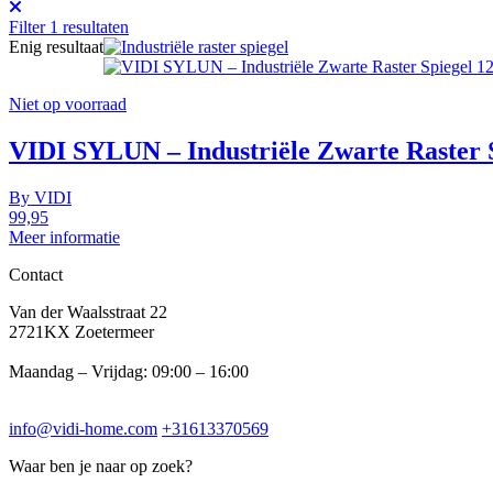
Filter
1
resultaten
Enig resultaat
Niet op voorraad
VIDI SYLUN – Industriële Zwarte Raster S
By
VIDI
99,95
Meer informatie
Contact
Van der Waalsstraat 22
2721KX Zoetermeer
Maandag – Vrijdag: 09:00 – 16:00
info@vidi-home.com
+31613370569
Waar ben je naar op zoek?