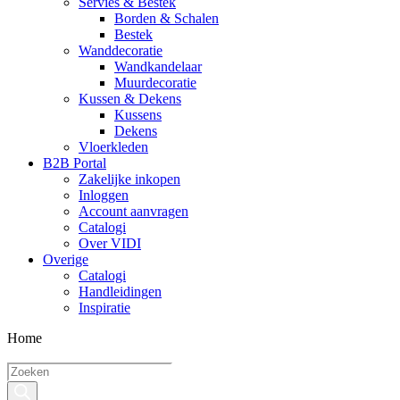
Servies & Bestek
Borden & Schalen
Bestek
Wanddecoratie
Wandkandelaar
Muurdecoratie
Kussen & Dekens
Kussens
Dekens
Vloerkleden
B2B Portal
Zakelijke inkopen
Inloggen
Account aanvragen
Catalogi
Over VIDI
Overige
Catalogi
Handleidingen
Inspiratie
Home
Producten
zoeken