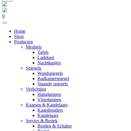
0
Home
Shop
Producten
Meubels
Tafels
Ladekast
Nachtkastjes
Spiegels
Wandspiegels
Badkamerspiegel
Staande spiegels
Verlichting
Hanglampen
Vloerlampen
Kaarsen & Kandelaars
Kaarshouders
Kandelaars
Servies & Bestek
Borden & Schalen