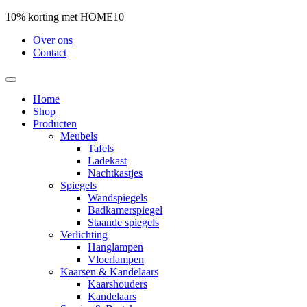
10% korting met HOME10
Over ons
Contact
Home
Shop
Producten
Meubels
Tafels
Ladekast
Nachtkastjes
Spiegels
Wandspiegels
Badkamerspiegel
Staande spiegels
Verlichting
Hanglampen
Vloerlampen
Kaarsen & Kandelaars
Kaarshouders
Kandelaars