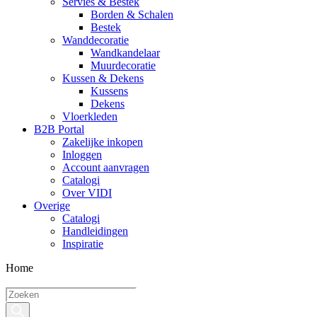
Servies & Bestek
Borden & Schalen
Bestek
Wanddecoratie
Wandkandelaar
Muurdecoratie
Kussen & Dekens
Kussens
Dekens
Vloerkleden
B2B Portal
Zakelijke inkopen
Inloggen
Account aanvragen
Catalogi
Over VIDI
Overige
Catalogi
Handleidingen
Inspiratie
Home
Producten
zoeken