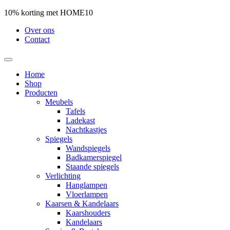
10% korting met HOME10
Over ons
Contact
Home
Shop
Producten
Meubels
Tafels
Ladekast
Nachtkastjes
Spiegels
Wandspiegels
Badkamerspiegel
Staande spiegels
Verlichting
Hanglampen
Vloerlampen
Kaarsen & Kandelaars
Kaarshouders
Kandelaars