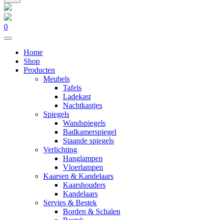
0
Home
Shop
Producten
Meubels
Tafels
Ladekast
Nachtkastjes
Spiegels
Wandspiegels
Badkamerspiegel
Staande spiegels
Verlichting
Hanglampen
Vloerlampen
Kaarsen & Kandelaars
Kaarshouders
Kandelaars
Servies & Bestek
Borden & Schalen