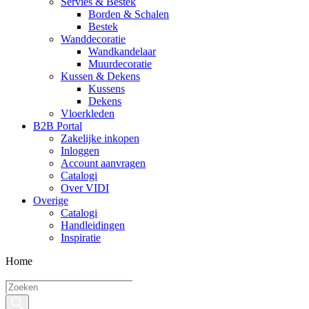
Servies & Bestek
Borden & Schalen
Bestek
Wanddecoratie
Wandkandelaar
Muurdecoratie
Kussen & Dekens
Kussens
Dekens
Vloerkleden
B2B Portal
Zakelijke inkopen
Inloggen
Account aanvragen
Catalogi
Over VIDI
Overige
Catalogi
Handleidingen
Inspiratie
Home
Producten
zoeken