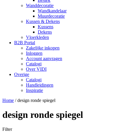
Bestek
Wanddecoratie
Wandkandelaar
Muurdecoratie
Kussen & Dekens
Kussens
Dekens
Vloerkleden
B2B Portal
Zakelijke inkopen
Inloggen
Account aanvragen
Catalogi
Over VIDI
Overige
Catalogi
Handleidingen
Inspiratie
Home
/
design ronde spiegel
design ronde spiegel
Filter