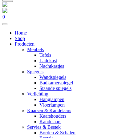
0
Home
Shop
Producten
Meubels
Tafels
Ladekast
Nachtkastjes
Spiegels
Wandspiegels
Badkamerspiegel
Staande spiegels
Verlichting
Hanglampen
Vloerlampen
Kaarsen & Kandelaars
Kaarshouders
Kandelaars
Servies & Bestek
Borden & Schalen