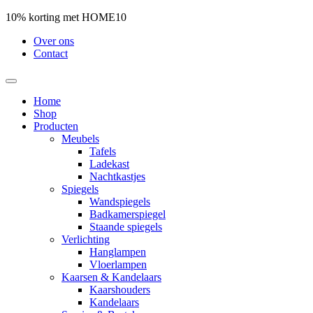
10% korting met HOME10
Over ons
Contact
Home
Shop
Producten
Meubels
Tafels
Ladekast
Nachtkastjes
Spiegels
Wandspiegels
Badkamerspiegel
Staande spiegels
Verlichting
Hanglampen
Vloerlampen
Kaarsen & Kandelaars
Kaarshouders
Kandelaars