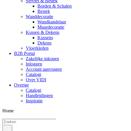
Servies & Bestek
Borden & Schalen
Bestek
Wanddecoratie
Wandkandelaar
Muurdecoratie
Kussen & Dekens
Kussens
Dekens
Vloerkleden
B2B Portal
Zakelijke inkopen
Inloggen
Account aanvragen
Catalogi
Over VIDI
Overige
Catalogi
Handleidingen
Inspiratie
Home
Producten
zoeken