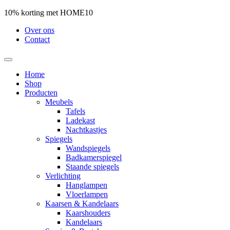
10% korting met HOME10
Over ons
Contact
Home
Shop
Producten
Meubels
Tafels
Ladekast
Nachtkastjes
Spiegels
Wandspiegels
Badkamerspiegel
Staande spiegels
Verlichting
Hanglampen
Vloerlampen
Kaarsen & Kandelaars
Kaarshouders
Kandelaars