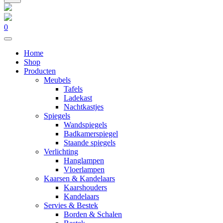
0
Home
Shop
Producten
Meubels
Tafels
Ladekast
Nachtkastjes
Spiegels
Wandspiegels
Badkamerspiegel
Staande spiegels
Verlichting
Hanglampen
Vloerlampen
Kaarsen & Kandelaars
Kaarshouders
Kandelaars
Servies & Bestek
Borden & Schalen