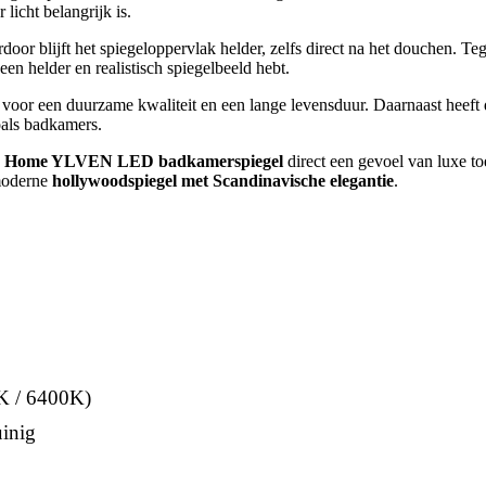
icht belangrijk is.
rdoor blijft het spiegeloppervlak helder, zelfs direct na het douchen. T
een helder en realistisch spiegelbeeld hebt.
t voor een duurzame kwaliteit en een lange levensduur. Daarnaast heeft
oals badkamers.
 Home YLVEN LED badkamerspiegel
direct een gevoel van luxe to
 moderne
hollywoodspiegel met Scandinavische elegantie
.
0K / 6400K)
uinig