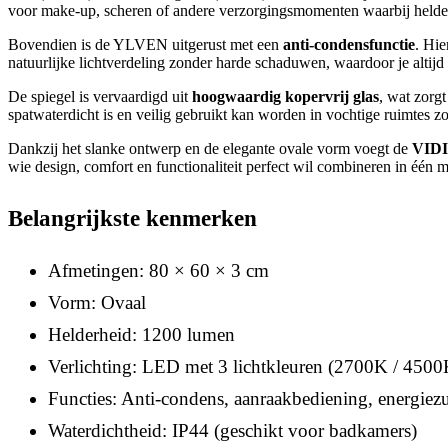
voor make-up, scheren of andere verzorgingsmomenten waarbij helder l
Bovendien is de YLVEN uitgerust met een
anti-condensfunctie
. Hie
natuurlijke lichtverdeling zonder harde schaduwen, waardoor je altijd 
De spiegel is vervaardigd uit
hoogwaardig kopervrij glas
, wat zorg
spatwaterdicht is en veilig gebruikt kan worden in vochtige ruimtes z
Dankzij het slanke ontwerp en de elegante ovale vorm voegt de
VIDI
wie design, comfort en functionaliteit perfect wil combineren in één
Belangrijkste kenmerken
Afmetingen: 80 × 60 × 3 cm
Vorm: Ovaal
Helderheid: 1200 lumen
Verlichting: LED met 3 lichtkleuren (2700K / 450
Functies: Anti-condens, aanraakbediening, energiez
Waterdichtheid: IP44 (geschikt voor badkamers)