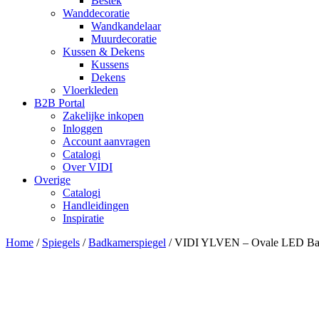
Bestek
Wanddecoratie
Wandkandelaar
Muurdecoratie
Kussen & Dekens
Kussens
Dekens
Vloerkleden
B2B Portal
Zakelijke inkopen
Inloggen
Account aanvragen
Catalogi
Over VIDI
Overige
Catalogi
Handleidingen
Inspiratie
Home
/
Spiegels
/
Badkamerspiegel
/
VIDI YLVEN – Ovale LED Badk