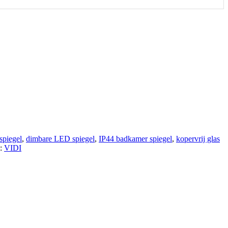
spiegel
,
dimbare LED spiegel
,
IP44 badkamer spiegel
,
kopervrij glas
:
VIDI