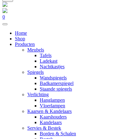
0
Home
Shop
Producten
Meubels
Tafels
Ladekast
Nachtkastjes
Spiegels
Wandspiegels
Badkamerspiegel
Staande spiegels
Verlichting
Hanglampen
Vloerlampen
Kaarsen & Kandelaars
Kaarshouders
Kandelaars
Servies & Bestek
Borden & Schalen