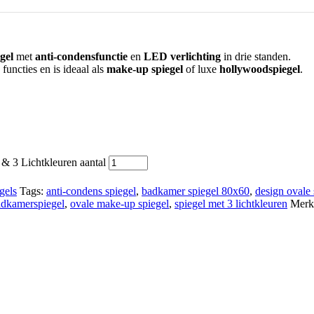
gel
met
anti-condensfunctie
en
LED verlichting
in drie standen.
functies en is ideaal als
make-up spiegel
of luxe
hollywoodspiegel
.
 3 Lichtkleuren aantal
gels
Tags:
anti-condens spiegel
,
badkamer spiegel 80x60
,
design ovale 
dkamerspiegel
,
ovale make-up spiegel
,
spiegel met 3 lichtkleuren
Merk