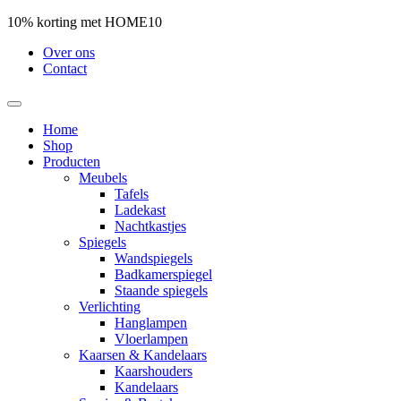
10% korting met HOME10
Over ons
Contact
Home
Shop
Producten
Meubels
Tafels
Ladekast
Nachtkastjes
Spiegels
Wandspiegels
Badkamerspiegel
Staande spiegels
Verlichting
Hanglampen
Vloerlampen
Kaarsen & Kandelaars
Kaarshouders
Kandelaars