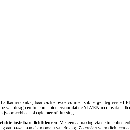
ere badkamer dankzij haar zachte ovale vorm en subtiel geïntegreerde LE
atie van design en functionaliteit ervoor dat de YLVEN meer is dan alle
 bijvoorbeeld een slaapkamer of dressing.
t drie instelbare lichtkleuren
. Met één aanraking via de touchbedieni
ing aanpassen aan elk moment van de dag. Zo creëert warm licht een onts