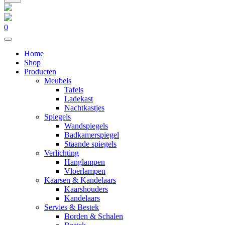
0
Home
Shop
Producten
Meubels
Tafels
Ladekast
Nachtkastjes
Spiegels
Wandspiegels
Badkamerspiegel
Staande spiegels
Verlichting
Hanglampen
Vloerlampen
Kaarsen & Kandelaars
Kaarshouders
Kandelaars
Servies & Bestek
Borden & Schalen