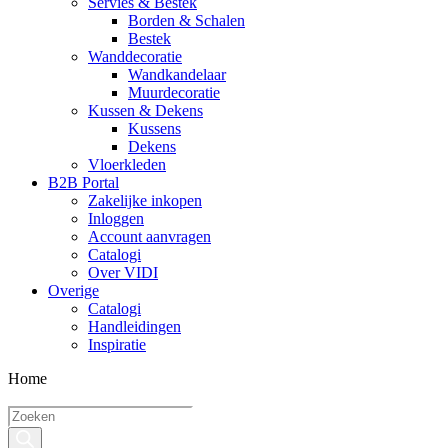
Servies & Bestek
Borden & Schalen
Bestek
Wanddecoratie
Wandkandelaar
Muurdecoratie
Kussen & Dekens
Kussens
Dekens
Vloerkleden
B2B Portal
Zakelijke inkopen
Inloggen
Account aanvragen
Catalogi
Over VIDI
Overige
Catalogi
Handleidingen
Inspiratie
Home
Producten
zoeken