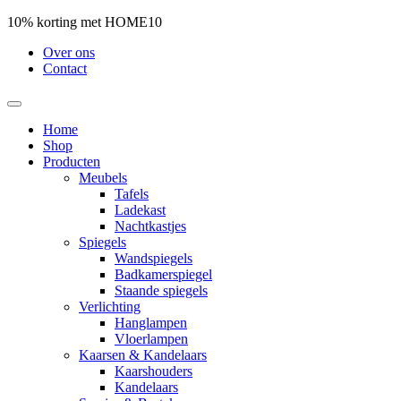
10% korting met HOME10
Over ons
Contact
Home
Shop
Producten
Meubels
Tafels
Ladekast
Nachtkastjes
Spiegels
Wandspiegels
Badkamerspiegel
Staande spiegels
Verlichting
Hanglampen
Vloerlampen
Kaarsen & Kandelaars
Kaarshouders
Kandelaars